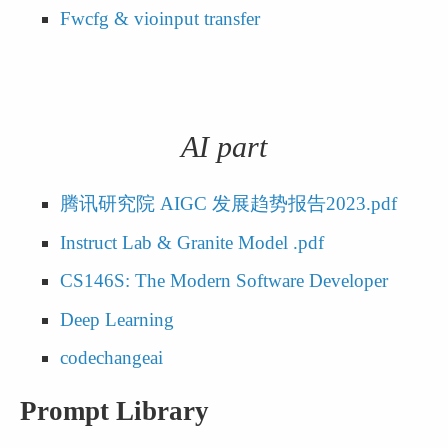
Fwcfg & vioinput transfer
AI part
腾讯研究院 AIGC 发展趋势报告2023.pdf
Instruct Lab & Granite Model .pdf
CS146S: The Modern Software Developer
Deep Learning
codechangeai
Prompt Library