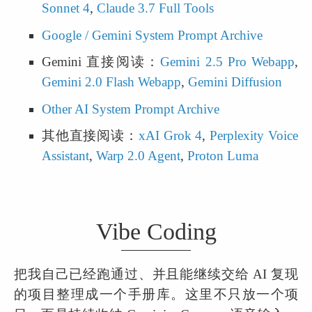
Sonnet 4
, 
Claude 3.7 Full Tools
Google / Gemini System Prompt Archive
Gemini 直接阅读：
Gemini 2.5 Pro Webapp
, 
Gemini 2.0 Flash Webapp
, 
Gemini Diffusion
Other AI System Prompt Archive
其他直接阅读：
xAI Grok 4
, 
Perplexity Voice 
Assistant
, 
Warp 2.0 Agent
, 
Proton Luma
Vibe Coding
把我自己已经跑通过、并且能继续交给 AI 复现
的项目整理成一个手册库。这里不只放一个项