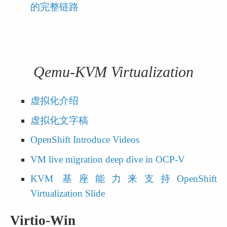
的完整链路
Qemu-KVM Virtualization
虚拟化介绍
虚拟化文字稿
OpenShift Introduce Videos
VM live migration deep dive in OCP-V
KVM 基座能力来支持OpenShift 
Virtualization Slide
Virtio-Win