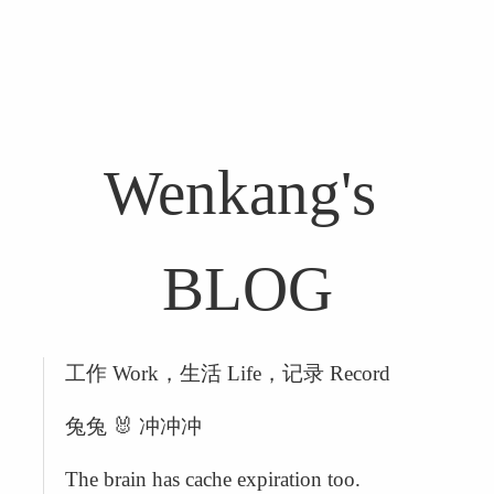
Wenkang's 
BLOG
工作 Work，生活 Life，记录 Record
兔兔 🐰 冲冲冲
The brain has cache expiration too.