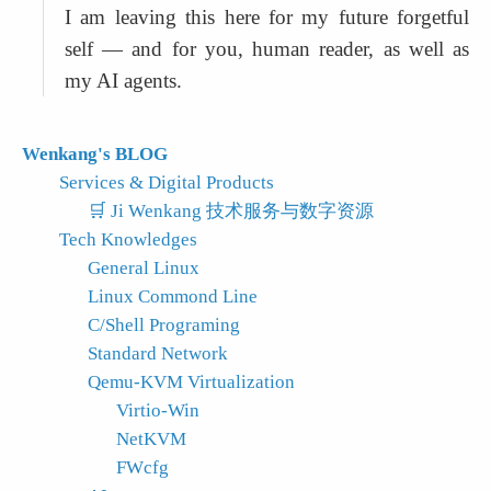
I am leaving this here for my future forgetful 
self — and for you, human reader, as well as 
my AI agents.
Wenkang's BLOG
Services & Digital Products
🛒 Ji Wenkang 技术服务与数字资源
Tech Knowledges
General Linux
Linux Commond Line
C/Shell Programing
Standard Network
Qemu-KVM Virtualization
Virtio-Win
NetKVM
FWcfg