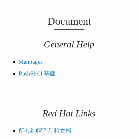
Document
General Help
Manpages
BashShell 基础
Red Hat Links
所有红帽产品和文档