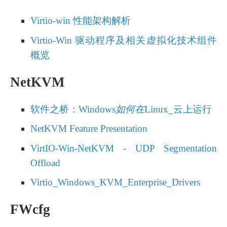
Virtio-win 性能架构解析
Virtio-Win 驱动程序及相关虚拟化技术组件
概览
NetKVM
软件之桥：Windows
如何在
Linux_云上运行
NetKVM Feature Presentation
VirtIO-Win-NetKVM - UDP Segmentation 
Offload
Virtio_Windows_KVM_Enterprise_Drivers
FWcfg