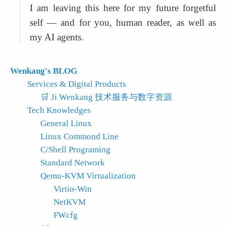
I am leaving this here for my future forgetful 
self — and for you, human reader, as well as 
my AI agents.
Wenkang's BLOG
Services & Digital Products
🛒 Ji Wenkang 技术服务与数字资源
Tech Knowledges
General Linux
Linux Commond Line
C/Shell Programing
Standard Network
Qemu-KVM Virtualization
Virtio-Win
NetKVM
FWcfg