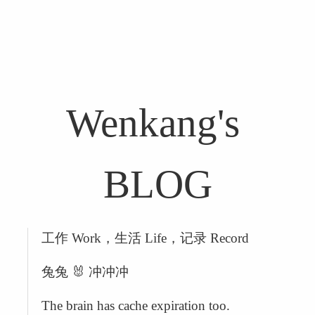
Wenkang's 
BLOG
工作 Work，生活 Life，记录 Record
兔兔 🐰 冲冲冲
The brain has cache expiration too.