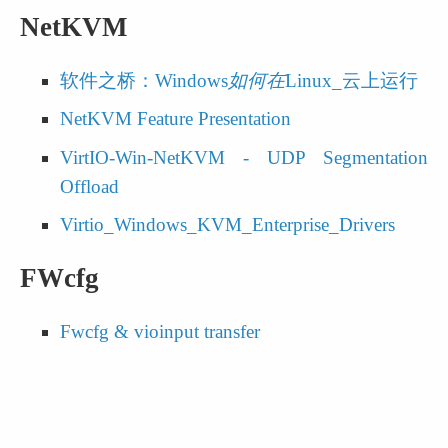
NetKVM
软件之桥：Windows
如何在
Linux_云上运行
NetKVM Feature Presentation
VirtIO-Win-NetKVM - UDP Segmentation 
Offload
Virtio_Windows_KVM_Enterprise_Drivers
FWcfg
Fwcfg & vioinput transfer