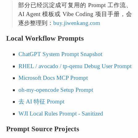
部分已经沉淀成可复用的 Prompt 工作流、
AI Agent 模板或 Vibe Coding 项目手册，会
逐步整理到：
buy.jiwenkang.com
Local Workflow Prompts
ChatGPT System Prompt Snapshot
RHEL / avocado / tp-qemu Debug User Prompt
Microsoft Docs MCP Prompt
oh-my-opencode Setup Prompt
去 AI 特征 Prompt
WJI Local Rules Prompt - Sanitized
Prompt Source Projects