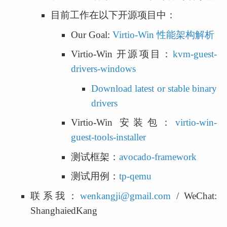
目前工作在以下开源项目中：
Our Goal: 
Virtio-Win 性能架构解析
Virtio-Win 开源项目：
kvm-guest-
drivers-windows
Download latest or stable binary 
drivers
Virtio-Win 安装包：
virtio-win-
guest-tools-installer
测试框架：
avocado-framework
测试用例：
tp-qemu
联系我：
wenkangji@gmail.com
 / WeChat: 
ShanghaiedKang